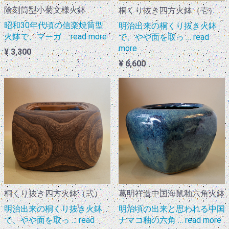
陰刻筒型小菊文様火鉢
桐くり抜き四方火鉢（壱）
昭和30年代頃の信楽焼筒型
明治出来の桐くり抜き火鉢
火鉢で、マーガ … read more
で、やや面を取っ … read
more
¥ 3,300
¥ 6,600
桐くり抜き四方火鉢（弐）
葛明祥造中国海鼠釉六角火鉢
明治出来の桐くり抜き火鉢
明治頃の出来と思われる中国
で、やや面を取っ … read
ナマコ釉の六角 … read more