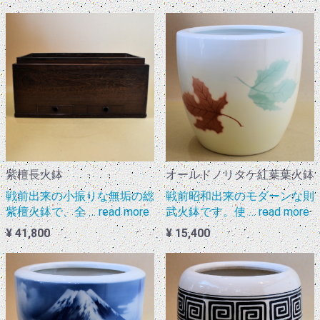
オールドノリタケ紅葉葉火鉢
紫檀長火鉢
戦前昭和出来のモダーンな則
戦前出来の小振りな無垢の総
武火鉢です。使 … read more
紫檀火鉢で、全 … read more
¥ 15,400
¥ 41,800