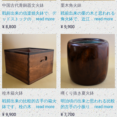
中国古代青銅器文火鉢
栗木角火鉢
戦前出来の信楽焼火鉢で、デ
戦前出来の栗の木と思われる
ッドストックの … read more
角火鉢で、近江 … read more
¥ 8,800
¥ 9,900
欅くり抜き夏火鉢
栓木箱火鉢
明治頃の出来と思われる比較
戦前出来の比較的古手の箱火
的古手の小振り … read more
鉢です。栓の木 … read more
¥ 7,700
¥ 9,900