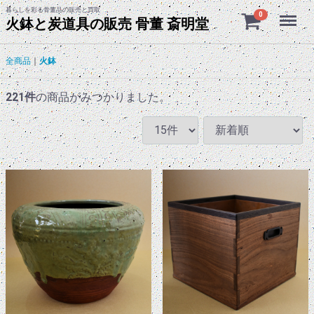
暮らしを彩る骨董品の販売と買取
Menu
0
火鉢と炭道具の販売 骨董 斎明堂
全商品
火鉢
221
件
の商品がみつかりました。