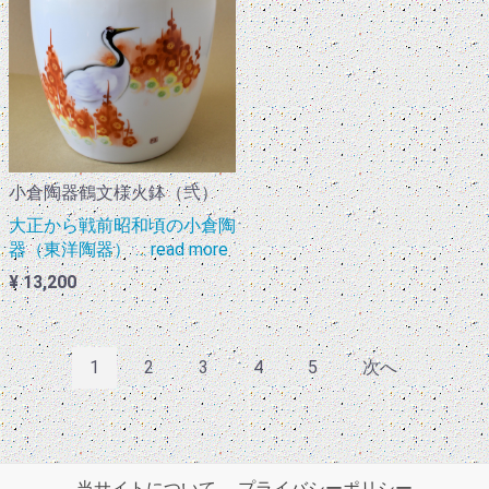
小倉陶器鶴文様火鉢（弐）
大正から戦前昭和頃の小倉陶
器（東洋陶器） … read more
¥ 13,200
1
2
3
4
5
次へ
当サイトについて
プライバシーポリシー