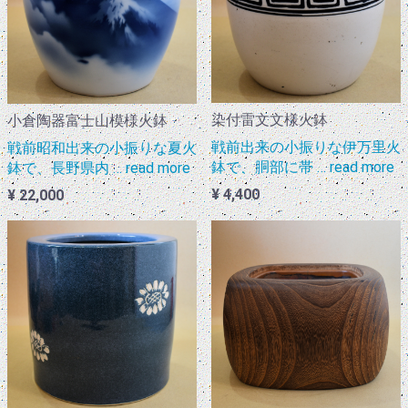
染付雷文文様火鉢
小倉陶器富士山模様火鉢
戦前出来の小振りな伊万里火
戦前昭和出来の小振りな夏火
鉢で、胴部に帯 … read more
鉢で、長野県内 … read more
¥ 4,400
¥ 22,000