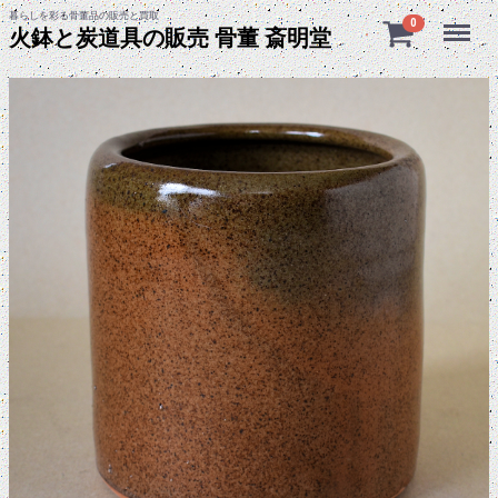
暮らしを彩る骨董品の販売と買取
Menu
0
火鉢と炭道具の販売 骨董 斎明堂